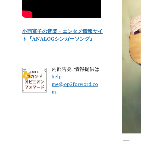
小西寛子の音楽・エンタメ情報サイ
ト『ANALOGシンガーソング』
内部告発･情報提供は
help-
me@op2forword.co
m