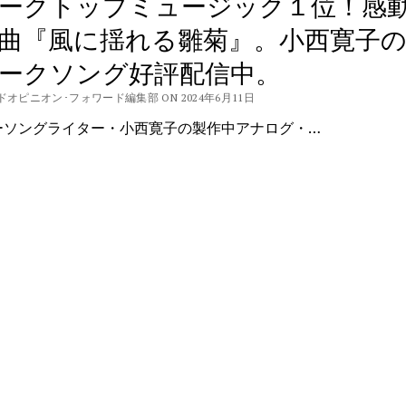
ークトップミュージック１位！感
曲『風に揺れる雛菊』。小西寛子
ークソング好評配信中。
ドオピニオン･フォワード編集部 ON 2024年6月11日
ーソングライター・小西寛子の製作中アナログ・…