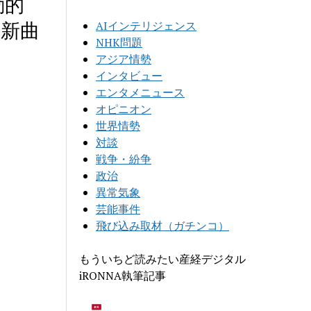
動的
の新曲
AIインテリジェンス
NHK問題
アジア情勢
インタビュー
エンタメニュース
オピニオン
世界情勢
対談
戦争・紛争
政治
異常気象
芸能事件
飛び込み取材（ガチンコ）
もういちど読みたい産経デジタル
iRONNA執筆記事