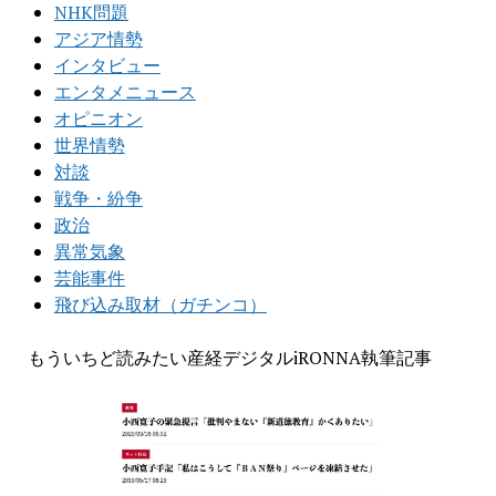
NHK問題
アジア情勢
インタビュー
エンタメニュース
オピニオン
世界情勢
対談
戦争・紛争
政治
異常気象
芸能事件
飛び込み取材（ガチンコ）
もういちど読みたい産経デジタルiRONNA執筆記事