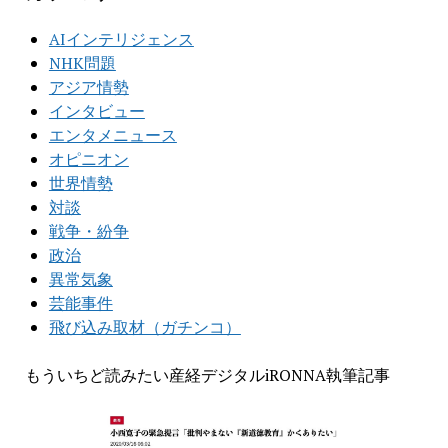
AIインテリジェンス
NHK問題
アジア情勢
インタビュー
エンタメニュース
オピニオン
世界情勢
対談
戦争・紛争
政治
異常気象
芸能事件
飛び込み取材（ガチンコ）
もういちど読みたい産経デジタルiRONNA執筆記事