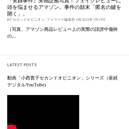
『実録事件』実物証拠写真！フェイクレビューに
頭を悩ませるアマゾン。事件の顛末「匿名の鍵を
開く」。
BY セカンドオピニオン･フォワード編集部 ON 2021年7月13日
（写真、アマゾン商品レビュー上の実際の誹謗中傷例
の…
LATEST POSTS
動画「小西寛子セカンドオピニオン」シリーズ（産経
デジタルYouTube)