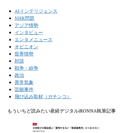
AIインテリジェンス
NHK問題
アジア情勢
インタビュー
エンタメニュース
オピニオン
世界情勢
対談
戦争・紛争
政治
異常気象
芸能事件
飛び込み取材（ガチンコ）
もういちど読みたい産経デジタルiRONNA執筆記事