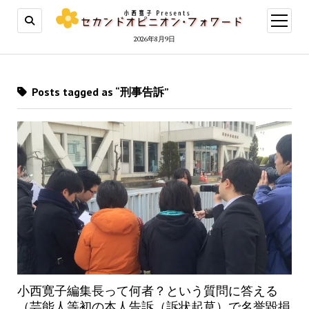
open
menu
2026年8月9日
Posts tagged as “刑事告訴”
小西寛子編集長って何者？という質問に答える
（芸能人等初の本人告訴（訴状起草）で名誉毀損