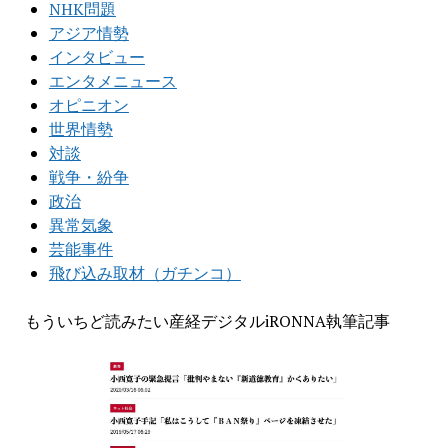
NHK問題
アジア情勢
インタビュー
エンタメニュース
オピニオン
世界情勢
対談
戦争・紛争
政治
異常気象
芸能事件
飛び込み取材（ガチンコ）
もういちど読みたい産経デジタルiRONNA執筆記事