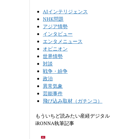
AIインテリジェンス
NHK問題
アジア情勢
インタビュー
エンタメニュース
オピニオン
世界情勢
対談
戦争・紛争
政治
異常気象
芸能事件
飛び込み取材（ガチンコ）
もういちど読みたい産経デジタル
iRONNA執筆記事