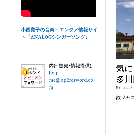
小西寛子の音楽・エンタメ情報サイ
ト『ANALOGシンガーソング』
内部告発･情報提供は
気に
help-
多川
me@op2forword.co
m
BY セカン
故ジャニ