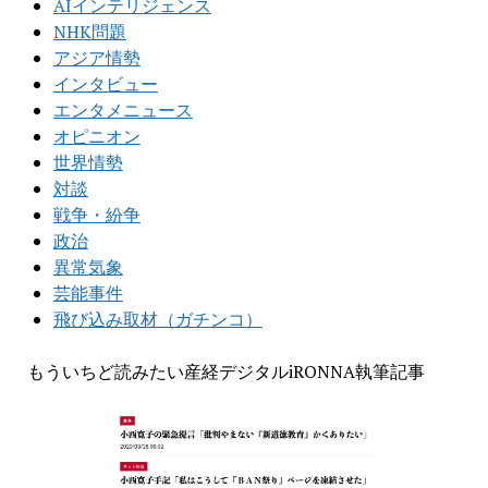
AIインテリジェンス
NHK問題
アジア情勢
インタビュー
エンタメニュース
オピニオン
世界情勢
対談
戦争・紛争
政治
異常気象
芸能事件
飛び込み取材（ガチンコ）
もういちど読みたい産経デジタルiRONNA執筆記事