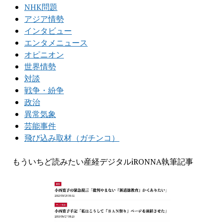
NHK問題
アジア情勢
インタビュー
エンタメニュース
オピニオン
世界情勢
対談
戦争・紛争
政治
異常気象
芸能事件
飛び込み取材（ガチンコ）
もういちど読みたい産経デジタルiRONNA執筆記事