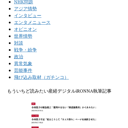
NHK問題
アジア情勢
インタビュー
エンタメニュース
オピニオン
世界情勢
対談
戦争・紛争
政治
異常気象
芸能事件
飛び込み取材（ガチンコ）
もういちど読みたい産経デジタルiRONNA執筆記事