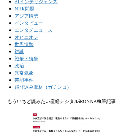
AIインテリジェンス
NHK問題
アジア情勢
インタビュー
エンタメニュース
オピニオン
世界情勢
対談
戦争・紛争
政治
異常気象
芸能事件
飛び込み取材（ガチンコ）
もういちど読みたい産経デジタルiRONNA執筆記事