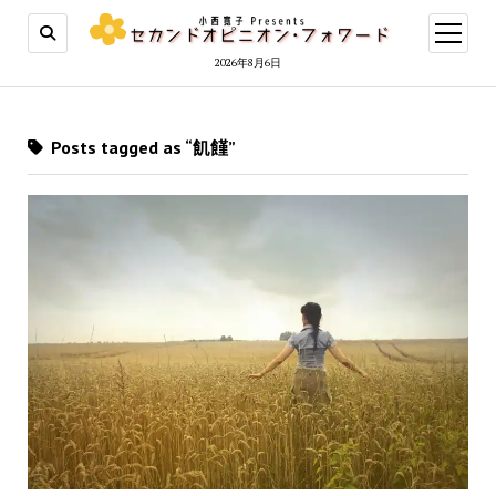
open
menu
2026年8月6日
Posts tagged as “飢饉”