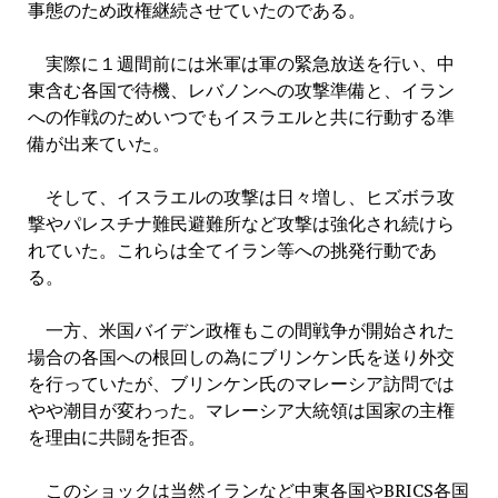
事態のため政権継続させていたのである。
実際に１週間前には米軍は軍の緊急放送を行い、中
東含む各国で待機、レバノンへの攻撃準備と、イラン
への作戦のためいつでもイスラエルと共に行動する準
備が出来ていた。
そして、イスラエルの攻撃は日々増し、ヒズボラ攻
撃やパレスチナ難民避難所など攻撃は強化され続けら
れていた。これらは全てイラン等への挑発行動であ
る。
一方、米国バイデン政権もこの間戦争が開始された
場合の各国への根回しの為にブリンケン氏を送り外交
を行っていたが、ブリンケン氏のマレーシア訪問では
やや潮目が変わった。マレーシア大統領は国家の主権
を理由に共闘を拒否。
このショックは当然イランなど中東各国やBRICS各国