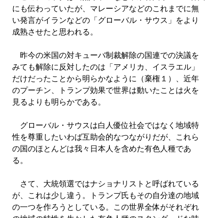
にも伝わっていたが、マレーシアなどのこれまでに無
い発言がイランなどの「グローバル・サウス」をより
成熟させたと思われる。
昨今の米国の対キューバ制裁解除の国連での決議を
みても解除に反対したのは「アメリカ、イスラエル」
だけだったことから明らかなように（棄権１）、近年
のプーチン、トランプ効果で世界は動いたことは火を
見るよりも明らかである。
グローバル・サウスは白人優位社会ではなく地域特
性を尊重したいわば互助会的なつながりだが、これら
の国のほとんどは我々日本人を含めた有色人種であ
る。
さて、大統領選ではナショナリストと呼ばれている
が、これは少し違う。トランプ氏もその自分達の地域
の一つを作ろうとしている。この世界全体がそれぞれ