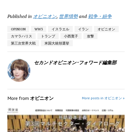
Published in
オピニオン
,
世界情勢
and
戦争・紛争
OPINION
WW3
イスラエル
イラン
オピニオン
カマラハリス
トランプ
小西寛子
攻撃
第三次世界大戦
米国大統領選挙
セカンドオピニオン･フォワード編集部
More from
オピニオン
More posts in オピニオン »