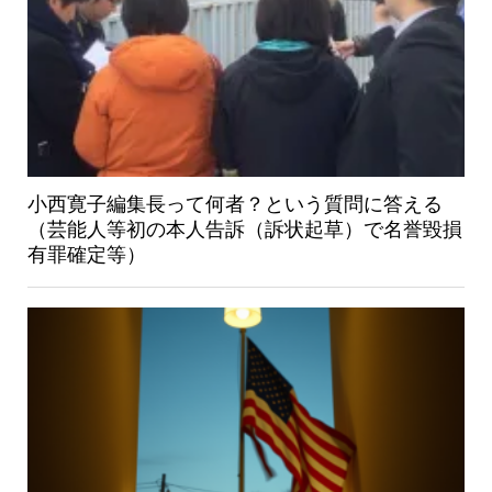
小西寛子編集長って何者？という質問に答える
（芸能人等初の本人告訴（訴状起草）で名誉毀損
有罪確定等）