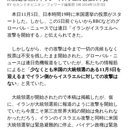
BY セカンドオピニオン･フォワード編集部 ON 2024年11月5日
本日11月5日、日本時間19時に米国選挙の投票がスタ
ートした。しかし、この5日前ぐらいからBBCなどのグ
ローバル・ニュースでは連日「イランがイスラエルへ
攻撃を開始する」と伝えられてきた。
しかしながら、その攻撃は今まで一切の兆候もなく
投票は不安を残したまま開始された。グローバル・ニ
ュースは連日危機報道をしていたが、私たちの情報筋
によると「
少なくとも米国の大統領選のある11月5日を
迎えるまでイラン側からイスラエルに対しての攻撃は
ない
」と見ていた。
大統領選が開始されたので本稿は掲載したが、仮
に、イランが大統領選前に報道のように攻撃を開始し
ていたら今度こそ第三次世界大戦の開始は免れられな
かっただろう。イランのイスラエル攻撃と同時に米国
大統領選挙は緊急避難的に停止、バイデン政権は緊急