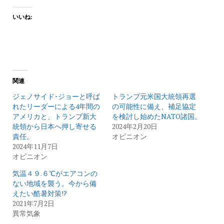
いいね:
関連
ジェノサイド･ジョーと呼ば
トランプ元米国大統領再選
れたリーダーによる4年間の
の可能性に備え、補足協定
アメリカと、トランプ新大
を検討し始めたNATO諸国。
統領から日本へ押し寄せる
2024年2月20日
責任。
オピニオン
2024年11月7日
オピニオン
気温４９.６℃がエアコンの
ない地域を襲う。今から備
えたい酷暑対策!?
2021年7月2日
異常気象