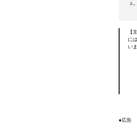
　　エ,
　　　
　　　
【
に
い
●広告