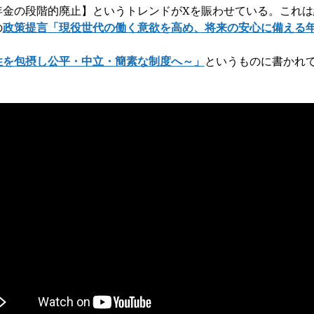
年金の段階的廃止】というトレンドがXを賑わせている。これは
の
政策提言「現役世代の働く意欲を高め、将来の安心に備える
性を包摂し公平・中立・簡素な制度へ～」
というものに書かれ