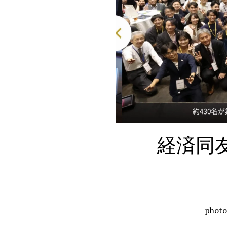
経済同
phot