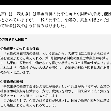
言には、表向きには年金制度の公平性向上や財政の持続可能
るとされていますが、「税の公平性」を鑑み、真意や隠された
いて筆者は次のように読み取りました。
3つの隠された目的？
，
労働市場への女性参入促進
　　「女性の潜在能力の発揮」という言葉から、労働市場に女性をさらに引き
　込む意図があると考えられる。第3号被保険者制度の廃止は専業主婦を減ら
　し、結果的に家族の中で働かざるを得ない状況を作り出す可能性があります
　これにより、低賃金労働力の供給を増やし、企業側の利益を図る意図がある
　のかな？と思います。
，
企業負担の軽減
　「事業主側の基礎年金部分の負担が減少」という記述がありますが、企業の
　社会保険料負担を軽減する一方で、税負担を増やし、国民全体に広く負担を
　分散させることを狙っていると思います。
　　この結果として、企業の財務負担が軽減され、国民の負担が相対的に増え
　る可能性があると考えられるでしょう。