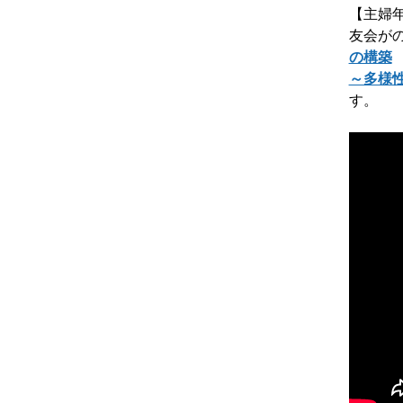
【主婦
友会が
の構築
～多様
す。