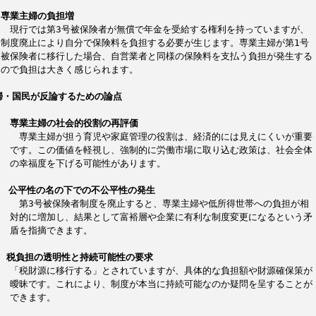
，
専業主婦の負担増
　　現行では第3号被保険者が無償で年金を受給する権利を持っていますが、
　制度廃止により自分で保険料を負担する必要が生じます。専業主婦が第1号
　被保険者に移行した場合、自営業者と同様の保険料を支払う負担が発生する
　ので負担は大きく感じられます。
婦・国民が反論するための論点
，　
専業主婦の社会的役割の再評価
　　　専業主婦が担う育児や家庭管理の役割は、経済的には見えにくいが重要
　　です。この価値を軽視し、強制的に労働市場に取り込む政策は、社会全体
　　の幸福度を下げる可能性があります。
  
公平性の名の下での不公平性の発生
　　　第3号被保険者制度を廃止すると、専業主婦や低所得世帯への負担が相
　　対的に増加し、結果として富裕層や企業に有利な制度変更になるという矛
　　盾を指摘できます。
　
税負担の透明性と持続可能性の要求
　　「税財源に移行する」とされていますが、具体的な負担額や財源確保策が
　　曖昧です。これにより、制度が本当に持続可能なのか疑問を呈することが
　　できます。