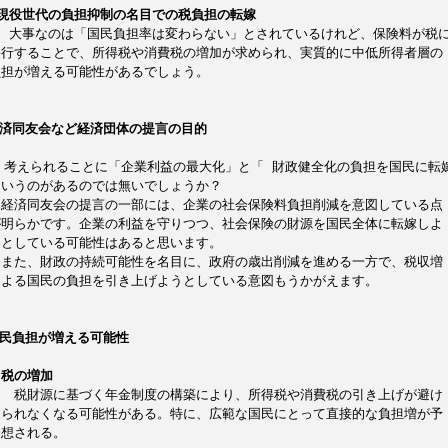
現役世代の負担抑制の名目での税負担の転嫁
　 大事なのは「国民負担率は変わらない」とされているけれど、保険料が税
移行することで、所得税や消費税の増加が求められ、実質的に中低所得者層の
負担が増える可能性があるでしょう。
経済同友会など経済団体の提言の目的
 考えられることに「企業利益の最大化」と「 財政健全化の負担を国民に転
というのがあるのでは無いでしょうか？
　経済同友会の提言の一部には、企業の社会保険料負担削減を意図している点
が明らかです。企業の利益を守りつつ、社会保険の財源を国民全体に転嫁しよ
うとしている可能性はあると思います。
　また、財政の持続可能性を名目に、政府の歳出削減を進める一方で、税収増
による国民の負担を引き上げようとしている意図もうかがえます。
国民負担が増える可能性 
，
税の増加
　　税財源に基づく年金制度の構築により、所得税や消費税の引き上げが避け
　られなくなる可能性がある。特に、広範な国民にとって直接的な負担増が予
想される。 　　　