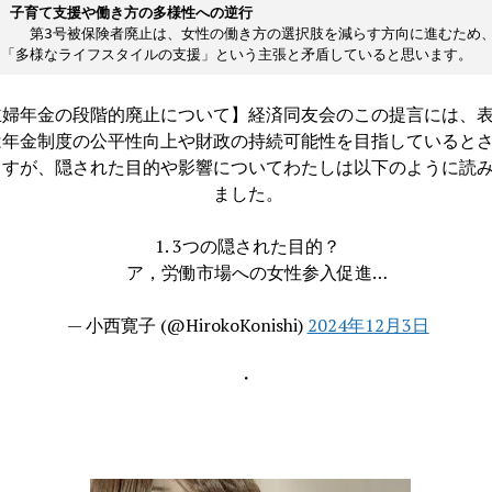
　
子育て支援や働き方の多様性への逆行
　　　第3号被保険者廃止は、女性の働き方の選択肢を減らす方向に進むため
　「多様なライフスタイルの支援」という主張と矛盾していると思います。
主婦年金の段階的廃止について】経済同友会のこの提言には、
は年金制度の公平性向上や財政の持続可能性を目指していると
ますが、隠された目的や影響についてわたしは以下のように読
ました。
1. 3つの隠された目的？
ア，労働市場への女性参入促進…
— 小西寛子 (@HirokoKonishi)
2024年12月3日
・