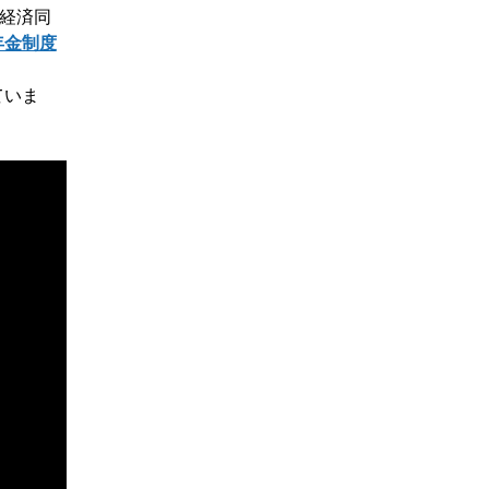
経済同
年金制度
ていま