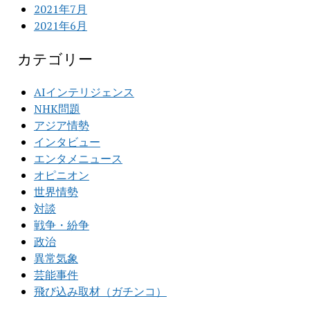
2021年7月
2021年6月
カテゴリー
AIインテリジェンス
NHK問題
アジア情勢
インタビュー
エンタメニュース
オピニオン
世界情勢
対談
戦争・紛争
政治
異常気象
芸能事件
飛び込み取材（ガチンコ）