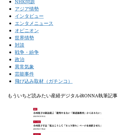
NHK問題
アジア情勢
インタビュー
エンタメニュース
オピニオン
世界情勢
対談
戦争・紛争
政治
異常気象
芸能事件
飛び込み取材（ガチンコ）
もういちど読みたい産経デジタルiRONNA執筆記事