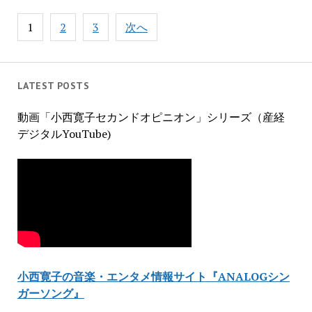
投
1
2
3
次へ
稿
の
ペ
ー
LATEST POSTS
ジ
動画「小西寛子セカンドオピニオン」シリーズ（産経
送
デジタルYouTube)
り
小西寛子の音楽・エンタメ情報サイト『ANALOGシン
ガーソング』