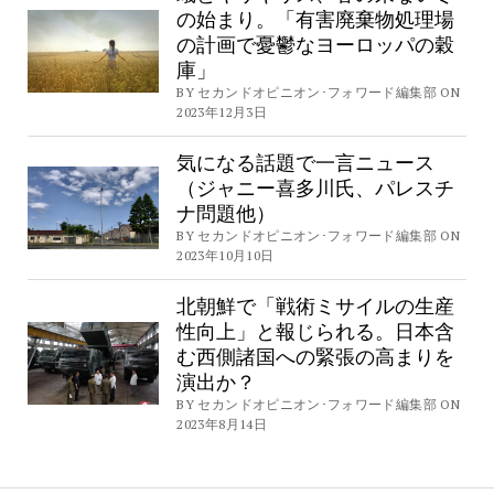
の始まり。「有害廃棄物処理場
の計画で憂鬱なヨーロッパの穀
庫」
BY セカンドオピニオン･フォワード編集部 ON
2023年12月3日
気になる話題で一言ニュース
（ジャニー喜多川氏、パレスチ
ナ問題他）
BY セカンドオピニオン･フォワード編集部 ON
2023年10月10日
北朝鮮で「戦術ミサイルの生産
性向上」と報じられる。日本含
む西側諸国への緊張の高まりを
演出か？
BY セカンドオピニオン･フォワード編集部 ON
2023年8月14日