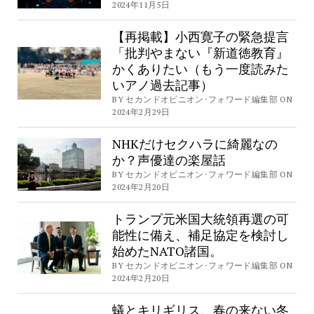
2024年11月5日
【再掲載】小西寛子の緊急提言
「批判やまない『新道徳教育』
かくありたい（もう一度読みた
いアノ過去記事）
BY セカンドオピニオン･フォワード編集部 ON
2024年2月29日
NHKだけセクハラに綺麗なの
か？声優達の楽屋話
BY セカンドオピニオン･フォワード編集部 ON
2024年2月20日
トランプ元米国大統領再選の可
能性に備え、補足協定を検討し
始めたNATO諸国。
BY セカンドオピニオン･フォワード編集部 ON
2024年2月20日
蟻とキリギリス、春の来ない冬